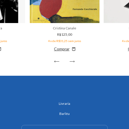
Cristina Canale
ra
R$125,00
4
x de
R$31,25
sem juros
juros
4
x d
Livraria
Barléu