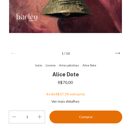
1
/
10
Início
.
Livraria
.
Artes plásticas
.
Alice Dote
Alice Dote
R$70,00
4
x de
R$17,50
sem juros
Ver mais detalhes