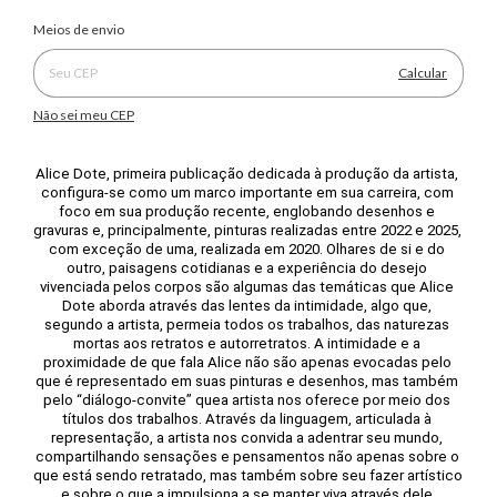
Alterar CEP
Entregas para o CEP:
Meios de envio
Calcular
Não sei meu CEP
Alice Dote, primeira publicação dedicada à produção da artista, 
configura-se como um marco importante em sua carreira, com 
foco em sua produção recente, englobando desenhos e 
gravuras e, principalmente, pinturas realizadas entre 2022 e 2025, 
com exceção de uma, realizada em 2020. Olhares de si e do 
outro, paisagens cotidianas e a experiência do desejo 
vivenciada pelos corpos são algumas das temáticas que Alice 
Dote aborda através das lentes da intimidade, algo que, 
segundo a artista, permeia todos os trabalhos, das naturezas 
mortas aos retratos e autorretratos. A intimidade e a 
proximidade de que fala Alice não são apenas evocadas pelo 
que é representado em suas pinturas e desenhos, mas também 
pelo “diálogo-convite” quea artista nos oferece por meio dos 
títulos dos trabalhos. Através da linguagem, articulada à 
representação, a artista nos convida a adentrar seu mundo, 
compartilhando sensações e pensamentos não apenas sobre o 
que está sendo retratado, mas também sobre seu fazer artístico 
e sobre o que a impulsiona a se manter viva através dele.