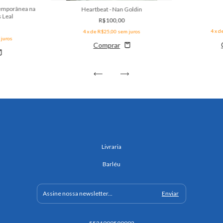
temporânea na
Heartbeat - Nan Goldin
 Leal
R$100,00
4
x d
4
x de
R$25,00
sem juros
juros
Livraria
Barléu