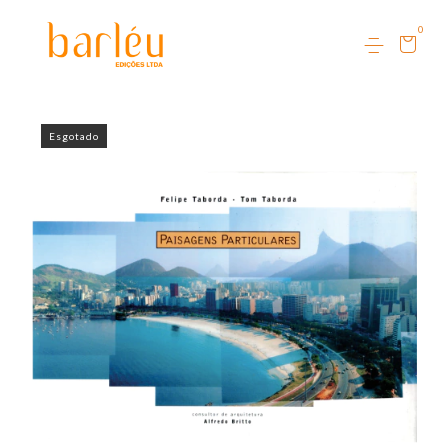
0
Esgotado