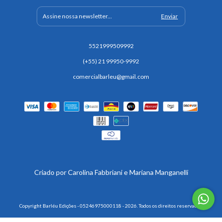
5521999509992
(+55) 21 99950-9992
comercialbarleu@gmail.com
Copyright Barléu Edições - 05246975000118 - 2026. Todos os direitos reservados.