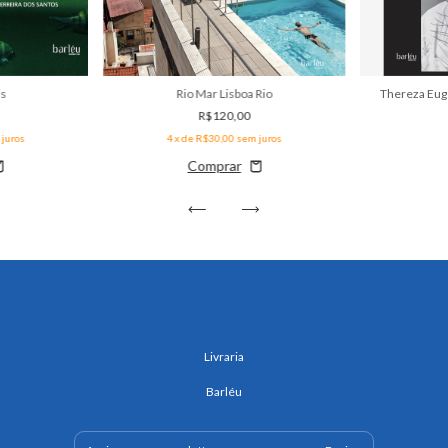
is
Rio Mar Lisboa Rio
Thereza Euge
R$120,00
juros
4
x de
R$30,00
sem juros
Livraria
Barléu